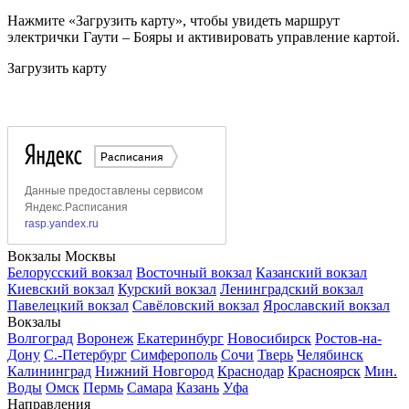
Нажмите «Загрузить карту», чтобы увидеть маршрут
электрички Гаути – Бояры и активировать управление картой.
Загрузить карту
Вокзалы Москвы
Белорусский вокзал
Восточный вокзал
Казанский вокзал
Киевский вокзал
Курский вокзал
Ленинградский вокзал
Павелецкий вокзал
Савёловский вокзал
Ярославский вокзал
Вокзалы
Волгоград
Воронеж
Екатеринбург
Новосибирск
Ростов-на-
Дону
С.-Петербург
Симферополь
Сочи
Тверь
Челябинск
Калининград
Нижний Новгород
Краснодар
Красноярск
Мин.
Воды
Омск
Пермь
Самара
Казань
Уфа
Направления