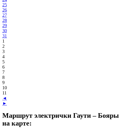
25
26
27
28
29
30
31
1
2
3
4
5
6
7
8
9
10
11
◄
►
Маршрут электрички Гаути – Бояры
на карте: