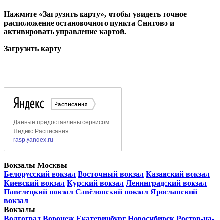
Нажмите «Загрузить карту», чтобы увидеть точное
расположение остановочного пункта Снитово и
активировать управление картой.
Загрузить карту
Вокзалы Москвы
Белорусский вокзал
Восточный вокзал
Казанский вокзал
Киевский вокзал
Курский вокзал
Ленинградский вокзал
Павелецкий вокзал
Савёловский вокзал
Ярославский
вокзал
Вокзалы
Волгоград
Воронеж
Екатеринбург
Новосибирск
Ростов-на-