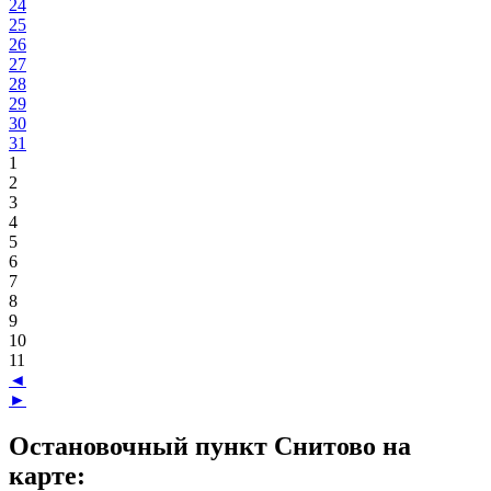
24
25
26
27
28
29
30
31
1
2
3
4
5
6
7
8
9
10
11
◄
►
Остановочный пункт Снитово на
карте: