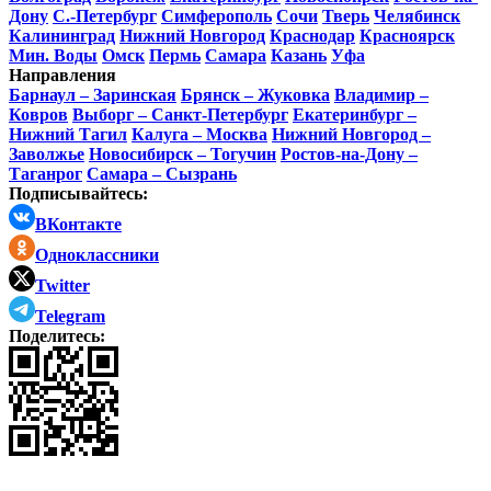
Дону
С.-Петербург
Симферополь
Сочи
Тверь
Челябинск
Калининград
Нижний Новгород
Краснодар
Красноярск
Мин. Воды
Омск
Пермь
Самара
Казань
Уфа
Направления
Барнаул – Заринская
Брянск – Жуковка
Владимир –
Ковров
Выборг – Санкт-Петербург
Екатеринбург –
Нижний Тагил
Калуга – Москва
Нижний Новгород –
Заволжье
Новосибирск – Тогучин
Ростов-на-Дону –
Таганрог
Самара – Сызрань
Подписывайтесь:
ВКонтакте
Одноклассники
Twitter
Telegram
Поделитесь: