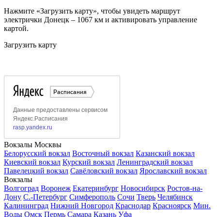
Нажмите «Загрузить карту», чтобы увидеть маршрут
электрички Донецк – 1067 км и активировать управление
картой.
Загрузить карту
Вокзалы Москвы
Белорусский вокзал
Восточный вокзал
Казанский вокзал
Киевский вокзал
Курский вокзал
Ленинградский вокзал
Павелецкий вокзал
Савёловский вокзал
Ярославский вокзал
Вокзалы
Волгоград
Воронеж
Екатеринбург
Новосибирск
Ростов-на-
Дону
С.-Петербург
Симферополь
Сочи
Тверь
Челябинск
Калининград
Нижний Новгород
Краснодар
Красноярск
Мин.
Воды
Омск
Пермь
Самара
Казань
Уфа