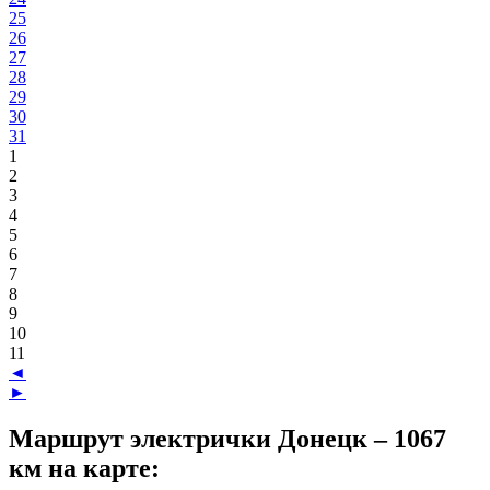
25
26
27
28
29
30
31
1
2
3
4
5
6
7
8
9
10
11
◄
►
Маршрут электрички Донецк – 1067
км на карте: