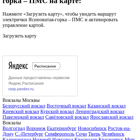
горка – ПМС на карте:
Нажмите «Загрузить карту», чтобы увидеть маршрут
электрички Ясиноватая-горка – ПМС и активировать
управление картой.
Загрузить карту
Вокзалы Москвы
Белорусский вокзал
Восточный вокзал
Казанский вокзал
Киевский вокзал
Курский вокзал
Ленинградский вокзал
Павелецкий вокзал
Савёловский вокзал
Ярославский вокзал
Вокзалы
Волгоград
Воронеж
Екатеринбург
Новосибирск
Ростов-на-
Дону
С.-Петербург
Симферополь
Сочи
Тверь
Челябинск
Калининград
Нижний Новгород
Краснодар
Красноярск
Мин.