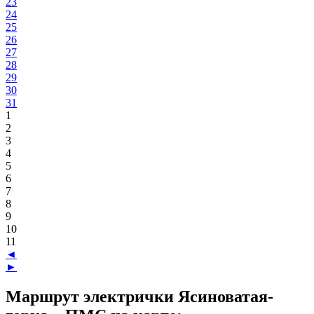
23
24
25
26
27
28
29
30
31
1
2
3
4
5
6
7
8
9
10
11
◄
►
Маршрут электрички Ясиноватая-