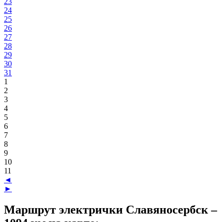
23
24
25
26
27
28
29
30
31
1
2
3
4
5
6
7
8
9
10
11
◄
►
Маршрут электрички Славяносербск –