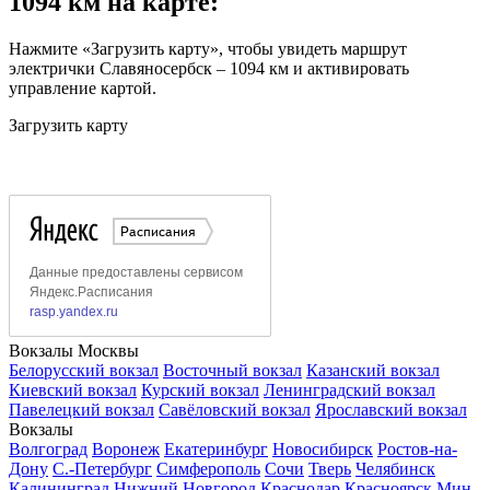
1094 км на карте:
Нажмите «Загрузить карту», чтобы увидеть маршрут
электрички Славяносербск – 1094 км и активировать
управление картой.
Загрузить карту
Вокзалы Москвы
Белорусский вокзал
Восточный вокзал
Казанский вокзал
Киевский вокзал
Курский вокзал
Ленинградский вокзал
Павелецкий вокзал
Савёловский вокзал
Ярославский вокзал
Вокзалы
Волгоград
Воронеж
Екатеринбург
Новосибирск
Ростов-на-
Дону
С.-Петербург
Симферополь
Сочи
Тверь
Челябинск
Калининград
Нижний Новгород
Краснодар
Красноярск
Мин.