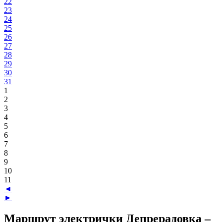
22
23
24
25
26
27
28
29
30
31
1
2
3
4
5
6
7
8
9
10
11
◄
►
Маршрут электрички Депрерадовка –