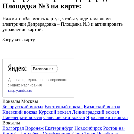
Площадка №3 на карте:
Нажмите «Загрузить карту», чтобы увидеть маршрут
электрички Депрерадовка – Площадка №3 и активировать
управление картой.
Загрузить карту
Вокзалы Москвы
Белорусский вокзал
Восточный вокзал
Казанский вокзал
Киевский вокзал
Курский вокзал
Ленинградский вокзал
Павелецкий вокзал
Савёловский вокзал
Ярославский вокзал
Вокзалы
Волгоград
Воронеж
Екатеринбург
Новосибирск
Ростов-на-
Дону
С.-Петербург
Симферополь
Сочи
Тверь
Челябинск