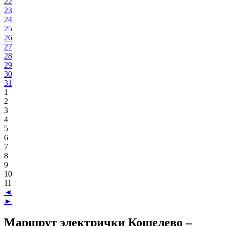
22
23
24
25
26
27
28
29
30
31
1
2
3
4
5
6
7
8
9
10
11
◄
►
Маршрут электрички Кошелево –