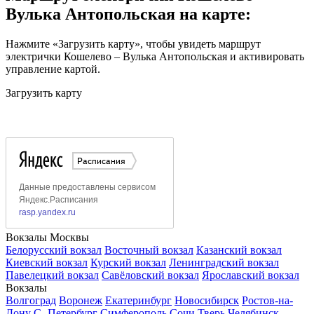
Вулька Антопольская на карте:
Нажмите «Загрузить карту», чтобы увидеть маршрут
электрички Кошелево – Вулька Антопольская и активировать
управление картой.
Загрузить карту
Вокзалы Москвы
Белорусский вокзал
Восточный вокзал
Казанский вокзал
Киевский вокзал
Курский вокзал
Ленинградский вокзал
Павелецкий вокзал
Савёловский вокзал
Ярославский вокзал
Вокзалы
Волгоград
Воронеж
Екатеринбург
Новосибирск
Ростов-на-
Дону
С.-Петербург
Симферополь
Сочи
Тверь
Челябинск