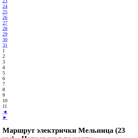
23
24
25
26
27
28
29
30
31
1
2
3
4
5
6
7
8
9
10
11
◄
►
Маршрут электрички Мельница (23