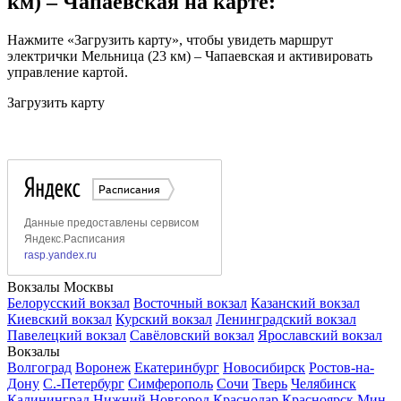
км) – Чапаевская на карте:
Нажмите «Загрузить карту», чтобы увидеть маршрут
электрички Мельница (23 км) – Чапаевская и активировать
управление картой.
Загрузить карту
Вокзалы Москвы
Белорусский вокзал
Восточный вокзал
Казанский вокзал
Киевский вокзал
Курский вокзал
Ленинградский вокзал
Павелецкий вокзал
Савёловский вокзал
Ярославский вокзал
Вокзалы
Волгоград
Воронеж
Екатеринбург
Новосибирск
Ростов-на-
Дону
С.-Петербург
Симферополь
Сочи
Тверь
Челябинск
Калининград
Нижний Новгород
Краснодар
Красноярск
Мин.