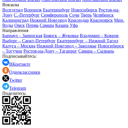
Вокзалы
Волгоград
Воронеж
Екатеринбург
Новосибирск
Ростов-на-
Дону
С.-Петербург
Симферополь
Сочи
Тверь
Челябинск
Калининград
Нижний Новгород
Краснодар
Красноярск
Мин.
Воды
Омск
Пермь
Самара
Казань
Уфа
Направления
Барнаул – Заринская
Брянск – Жуковка
Владимир – Ковров
Выборг – Санкт-Петербург
Екатеринбург – Нижний Тагил
Калуга – Москва
Нижний Новгород – Заволжье
Новосибирск
– Тогучин
Ростов-на-Дону – Таганрог
Самара – Сызрань
Подписывайтесь:
ВКонтакте
Одноклассники
Twitter
Telegram
Поделитесь: