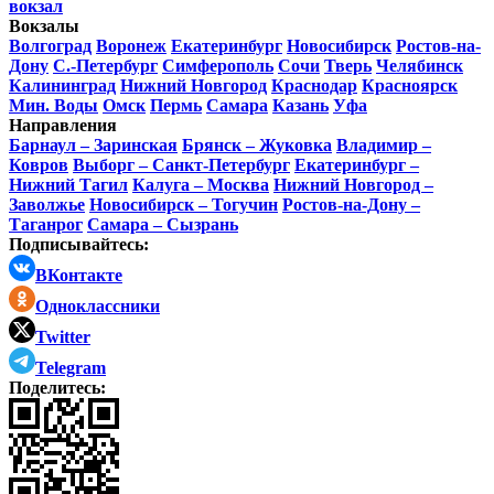
вокзал
Вокзалы
Волгоград
Воронеж
Екатеринбург
Новосибирск
Ростов-на-
Дону
С.-Петербург
Симферополь
Сочи
Тверь
Челябинск
Калининград
Нижний Новгород
Краснодар
Красноярск
Мин. Воды
Омск
Пермь
Самара
Казань
Уфа
Направления
Барнаул – Заринская
Брянск – Жуковка
Владимир –
Ковров
Выборг – Санкт-Петербург
Екатеринбург –
Нижний Тагил
Калуга – Москва
Нижний Новгород –
Заволжье
Новосибирск – Тогучин
Ростов-на-Дону –
Таганрог
Самара – Сызрань
Подписывайтесь:
ВКонтакте
Одноклассники
Twitter
Telegram
Поделитесь: