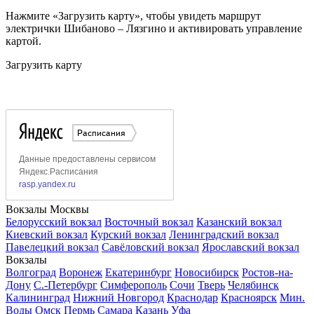
Нажмите «Загрузить карту», чтобы увидеть маршрут
электрички Шибаново – Лязгино и активировать управление
картой.
Загрузить карту
Вокзалы Москвы
Белорусский вокзал
Восточный вокзал
Казанский вокзал
Киевский вокзал
Курский вокзал
Ленинградский вокзал
Павелецкий вокзал
Савёловский вокзал
Ярославский вокзал
Вокзалы
Волгоград
Воронеж
Екатеринбург
Новосибирск
Ростов-на-
Дону
С.-Петербург
Симферополь
Сочи
Тверь
Челябинск
Калининград
Нижний Новгород
Краснодар
Красноярск
Мин.
Воды
Омск
Пермь
Самара
Казань
Уфа