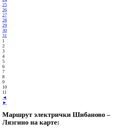
25
26
27
28
29
30
31
1
2
3
4
5
6
7
8
9
10
11
◄
►
Маршрут электрички Шибаново –
Лязгино на карте: