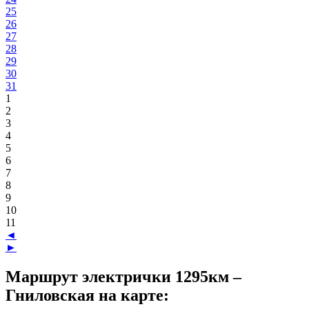
25
26
27
28
29
30
31
1
2
3
4
5
6
7
8
9
10
11
◄
►
Маршрут электрички 1295км –
Гниловская на карте: