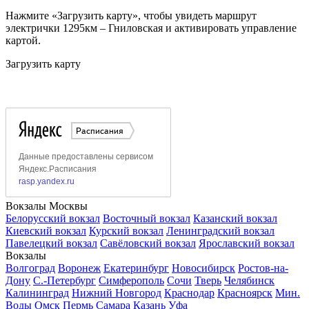
Нажмите «Загрузить карту», чтобы увидеть маршрут
электрички 1295км – Гниловская и активировать управление
картой.
Загрузить карту
Вокзалы Москвы
Белорусский вокзал
Восточный вокзал
Казанский вокзал
Киевский вокзал
Курский вокзал
Ленинградский вокзал
Павелецкий вокзал
Савёловский вокзал
Ярославский вокзал
Вокзалы
Волгоград
Воронеж
Екатеринбург
Новосибирск
Ростов-на-
Дону
С.-Петербург
Симферополь
Сочи
Тверь
Челябинск
Калининград
Нижний Новгород
Краснодар
Красноярск
Мин.
Воды
Омск
Пермь
Самара
Казань
Уфа