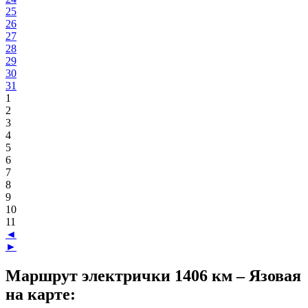
25
26
27
28
29
30
31
1
2
3
4
5
6
7
8
9
10
11
◄
►
Маршрут электрички 1406 км – Язовая
на карте: