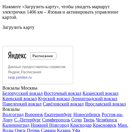
Нажмите «Загрузить карту», чтобы увидеть маршрут
электрички 1406 км – Язовая и активировать управление
картой.
Загрузить карту
Вокзалы Москвы
Белорусский вокзал
Восточный вокзал
Казанский вокзал
Киевский вокзал
Курский вокзал
Ленинградский вокзал
Павелецкий вокзал
Савёловский вокзал
Ярославский вокзал
Вокзалы
Волгоград
Воронеж
Екатеринбург
Новосибирск
Ростов-на-
Дону
С.-Петербург
Симферополь
Сочи
Тверь
Челябинск
Калининград
Нижний Новгород
Краснодар
Красноярск
Мин.
Воды
Омск
Пермь
Самара
Казань
Уфа