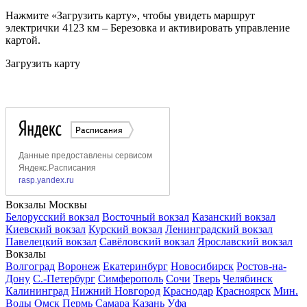
Нажмите «Загрузить карту», чтобы увидеть маршрут
электрички 4123 км – Березовка и активировать управление
картой.
Загрузить карту
Вокзалы Москвы
Белорусский вокзал
Восточный вокзал
Казанский вокзал
Киевский вокзал
Курский вокзал
Ленинградский вокзал
Павелецкий вокзал
Савёловский вокзал
Ярославский вокзал
Вокзалы
Волгоград
Воронеж
Екатеринбург
Новосибирск
Ростов-на-
Дону
С.-Петербург
Симферополь
Сочи
Тверь
Челябинск
Калининград
Нижний Новгород
Краснодар
Красноярск
Мин.
Воды
Омск
Пермь
Самара
Казань
Уфа