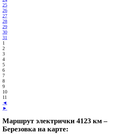
25
26
27
28
29
30
31
1
2
3
4
5
6
7
8
9
10
11
◄
►
Маршрут электрички 4123 км –
Березовка на карте: