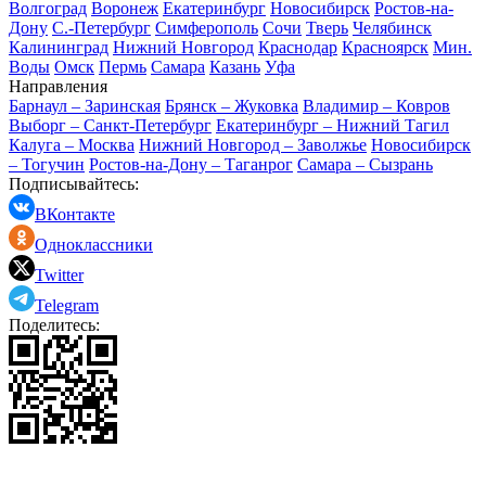
Волгоград
Воронеж
Екатеринбург
Новосибирск
Ростов-на-
Дону
С.-Петербург
Симферополь
Сочи
Тверь
Челябинск
Калининград
Нижний Новгород
Краснодар
Красноярск
Мин.
Воды
Омск
Пермь
Самара
Казань
Уфа
Направления
Барнаул – Заринская
Брянск – Жуковка
Владимир – Ковров
Выборг – Санкт-Петербург
Екатеринбург – Нижний Тагил
Калуга – Москва
Нижний Новгород – Заволжье
Новосибирск
– Тогучин
Ростов-на-Дону – Таганрог
Самара – Сызрань
Подписывайтесь:
ВКонтакте
Одноклассники
Twitter
Telegram
Поделитесь: