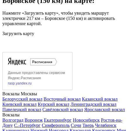
Боровское (150 км) на карте:
Нажмите «Загрузить карту», чтобы увидеть маршрут
электрички 217 км – Боровское (150 км) и активировать
управление картой.
Загрузить карту
Вокзалы Москвы
Белорусский вокзал
Восточный вокзал
Казанский вокзал
Киевский вокзал
Курский вокзал
Ленинградский вокзал
Павелецкий вокзал
Савёловский вокзал
Ярославский вокзал
Вокзалы
Волгоград
Воронеж
Екатеринбург
Новосибирск
Ростов-на-
Дону
С.-Петербург
Симферополь
Сочи
Тверь
Челябинск
Калининград
Нижний Новгород
Краснодар
Красноярск
Мин.