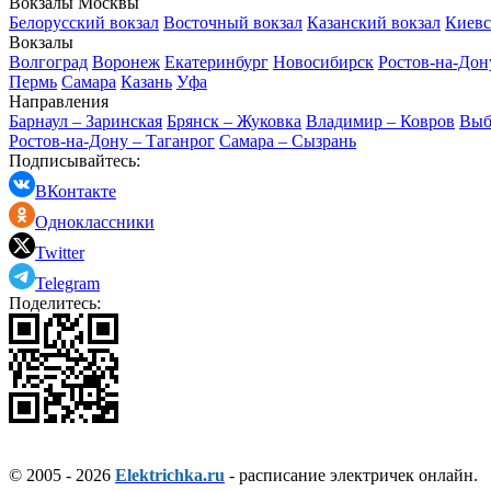
Вокзалы Москвы
Белорусский вокзал
Восточный вокзал
Казанский вокзал
Киевс
Вокзалы
Волгоград
Воронеж
Екатеринбург
Новосибирск
Ростов-на-Дон
Пермь
Самара
Казань
Уфа
Направления
Барнаул – Заринская
Брянск – Жуковка
Владимир – Ковров
Выб
Ростов-на-Дону – Таганрог
Самара – Сызрань
Подписывайтесь:
ВКонтакте
Одноклассники
Twitter
Telegram
Поделитесь:
© 2005 - 2026
Elektrichka.ru
- расписание электричек онлайн.