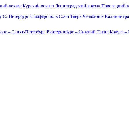
кий вокзал
Курский вокзал
Ленинградский вокзал
Павелецкий в
у
С.-Петербург
Симферополь
Сочи
Тверь
Челябинск
Калинингра
орг – Санкт-Петербург
Екатеринбург – Нижний Тагил
Калуга –