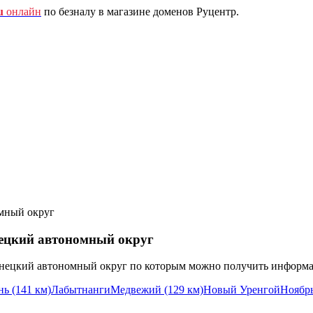
u
онлайн
по безналу в магазине доменов Руцентр.
мный округ
ецкий автономный округ
нецкий автономный округ по которым можно получить информа
ь (141 км)
Лабытнанги
Медвежий (129 км)
Новый Уренгой
Ноябрь