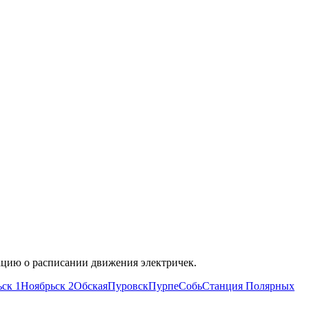
цию о расписании движения электричек.
ск 1
Ноябрьск 2
Обская
Пуровск
Пурпе
Собь
Станция Полярных