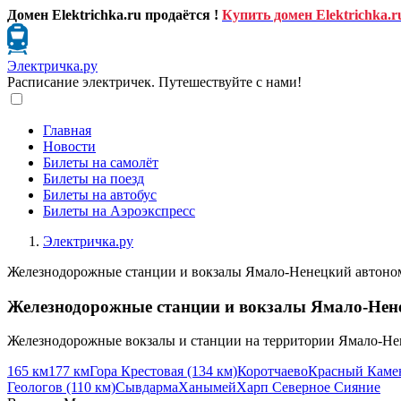
Домен Elektrichka.ru продаётся !
Купить домен Elektrichka.r
Электричка.ру
Расписание электричек. Путешествуйте с нами!
Главная
Новости
Билеты на самолёт
Билеты на поезд
Билеты на автобус
Билеты на Аэроэкспресс
Электричка.ру
Железнодорожные станции и вокзалы Ямало-Ненецкий автоно
Железнодорожные станции и вокзалы Ямало-Нен
Железнодорожные вокзалы и станции на территории Ямало-Не
165 км
177 км
Гора Крестовая (134 км)
Коротчаево
Красный Камен
Геологов (110 км)
Сывдарма
Ханымей
Харп Северное Сияние