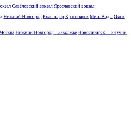
окзал
Савёловский вокзал
Ярославский вокзал
д
Нижний Новгород
Краснодар
Красноярск
Мин. Воды
Омск
 Москва
Нижний Новгород – Заволжье
Новосибирск – Тогучин