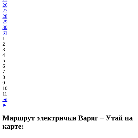
26
27
28
29
30
31
1
2
3
4
5
6
7
8
9
10
11
◄
►
Маршрут электрички Варяг – Утай на
карте: