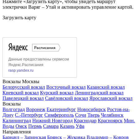
Нажмите «Загрузить карту», чтобы увидеть маршрут
электрички Варяг – Утай и активировать управление картой.
Загрузить карту
Вокзалы Москвы
Белорусский вокзал
Восточный вокзал
Казанский вокзал
Киевский вокзал
Курский вокзал
Ленинградский вокзал
Павелецкий вокзал
Савёловский вокзал
Ярославский вокзал
Вокзалы
Волгоград
Воронеж
Екатеринбург
Новосибирск
Ростов-на-
Дону
С.-Петербург
Симферополь
Сочи
Тверь
Челябинск
Калининград
Нижний Новгород
Краснодар
Красноярск
Мин.
Воды
Омск
Пермь
Самара
Казань
Уфа
Направления
Барнаул – Заринская
Брянск – Жуковка
Владимир – Ковров