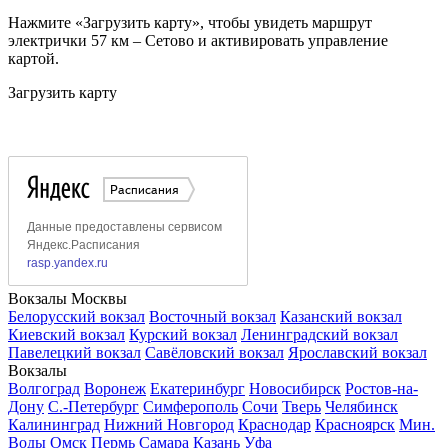
Нажмите «Загрузить карту», чтобы увидеть маршрут
электрички 57 км – Сетово и активировать управление
картой.
Загрузить карту
Вокзалы Москвы
Белорусский вокзал
Восточный вокзал
Казанский вокзал
Киевский вокзал
Курский вокзал
Ленинградский вокзал
Павелецкий вокзал
Савёловский вокзал
Ярославский вокзал
Вокзалы
Волгоград
Воронеж
Екатеринбург
Новосибирск
Ростов-на-
Дону
С.-Петербург
Симферополь
Сочи
Тверь
Челябинск
Калининград
Нижний Новгород
Краснодар
Красноярск
Мин.
Воды
Омск
Пермь
Самара
Казань
Уфа