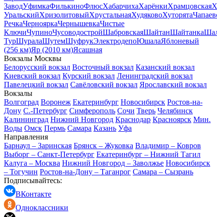
Завод
Уфимка
Филькино
Флюс
Хабарчиха
Харёнки
Храмцовская
Х
Уральский
Хризолитовый
Хрустальная
Худяково
Хуторята
Чапаев
Речка
Черноярка
Чернышевка
Чистые
Ключи
Чупино
Чусоводострой
Шабровская
Шайтан
Шайтанка
Ша
Тур
Шурала
Шутем
Шуфрук
Электродепо
Юшала
Яблоневый
(256 км)
Яр (2010 км)
Ясашная
Вокзалы Москвы
Белорусский вокзал
Восточный вокзал
Казанский вокзал
Киевский вокзал
Курский вокзал
Ленинградский вокзал
Павелецкий вокзал
Савёловский вокзал
Ярославский вокзал
Вокзалы
Волгоград
Воронеж
Екатеринбург
Новосибирск
Ростов-на-
Дону
С.-Петербург
Симферополь
Сочи
Тверь
Челябинск
Калининград
Нижний Новгород
Краснодар
Красноярск
Мин.
Воды
Омск
Пермь
Самара
Казань
Уфа
Направления
Барнаул – Заринская
Брянск – Жуковка
Владимир – Ковров
Выборг – Санкт-Петербург
Екатеринбург – Нижний Тагил
Калуга – Москва
Нижний Новгород – Заволжье
Новосибирск
– Тогучин
Ростов-на-Дону – Таганрог
Самара – Сызрань
Подписывайтесь:
ВКонтакте
Одноклассники